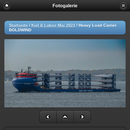
Fotogalerie
Startseite
/
Kiel & Laboe Mai 2023
/
Heavy Load Carrier
BOLDWIND