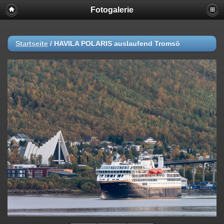
Fotogalerie
Startseite
/
HAVILA POLARIS auslaufend Tromsö