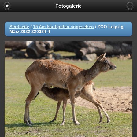
Fotogalerie
Startseite
/
15 Am häufigsten angesehen
/
ZOO Leipzig
März 2022 220324-4