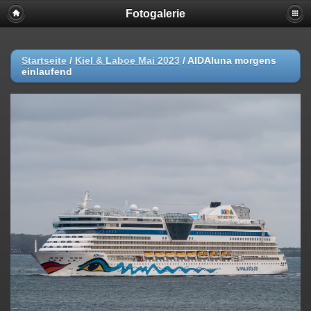
Fotogalerie
Startseite
/
Kiel & Laboe Mai 2023
/
AIDAluna morgens
einlaufend