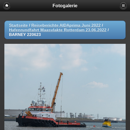
Fotogalerie
Startseite
/
Reiseberichte AIDAprima Juni 2022
/
Hafenrundfahrt Maasvlakte Rotterdam 23.06.2022
/
BARNEY 220623