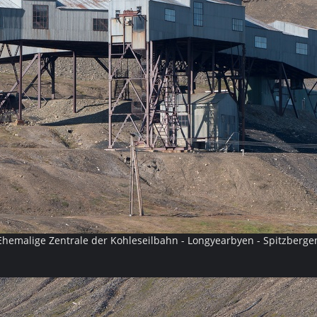
Ehemalige Zentrale der Kohleseilbahn - Longyearbyen - Spitzberge