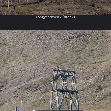
Longyearbyen - Öltanks